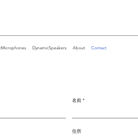
cMicrophones
DynamicSpeakers
About
Contact
名前
住所