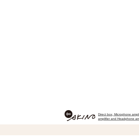
Direct box, Microphone amplif
amplifier and Headphone ampl