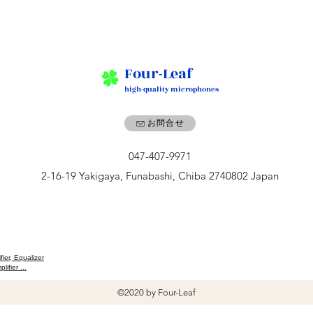
Four-Leaf
high-quality microphones
お問合せ
047-407-9971
2-16-19 Yakigaya, Funabashi, Chiba 2740802 Japan
ier, Equalizer
ifier ...
©2020 by Four-Leaf