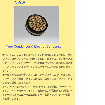
New
True Condenser & Electret Condenser
サウンドエンジニアやミュージシャンの感性に応えるために、新た
なマイクロホンシリーズを開発しました。ピュアコンデンサーとエ
レクトレットコンデンサー、それぞれが持つ特性を最大限に引き出
し、あらゆるシチュエーションとユーザーのニーズに柔軟に対応し
ます。
ボーカルから楽器収音、さらにはステージユースまで、卓越したパ
フォーマンスを発揮。ライブの熱気も、繊細なニュアンスも、余す
ことなく正確にとらえます。
ラインナップはΦ21、Φ26、Φ30の各サイズを展開し、カーディオ
イド、ハイパーカーディオイド、無指向性、可変指向性を網羅。デ
ィテールにまでこだわった設計により、世界トップクラスの音質
をお届けします。