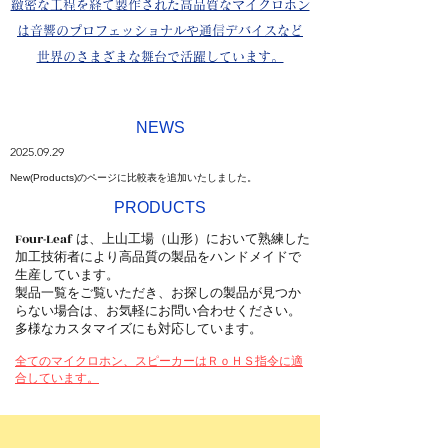
緻密な工程を経て製作された高品質なマイクロホン
は音響のプロフェッショナルや通信デバイスなど
世界のさまざまな舞台で活躍しています。
NEWS
​2025.09.29
New(Products)のページに比較表を追加いたしました。
PRODUCTS
Four-Leaf
は、上山工場（山形）において熟練した
加工技術者により高品質の製品をハンドメイドで
生産しています。
製品一覧をご覧いただき、お探しの製品が見つか
らない場合は、お気軽にお問い合わせください。
​多様なカスタマイズにも対応しています。
全てのマイクロホン、スピーカーはＲｏＨＳ指令に適
合しています。