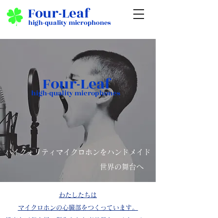
Four-Leaf
high-quality microphones
Four-Leaf
high-quality microphones
​ハイクォリティマイクロホンをハンドメイド
世界の舞台へ
わたしたちは
マイクロホンの心臓部をつくっています。